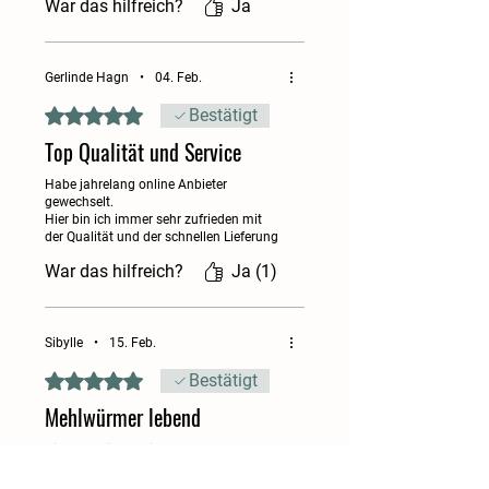
Pfauen sind begeistert über diesen
War das hilfreich?
Ja
Futter, Wasser und Energie als
wunderbaren Snack, der zudem so
gesund für sie ist.........
klassische Proteinquellen. Das
reduziert den ökologischen
Gerlinde Hagn
•
04. Feb.
Fußabdruck spürbar – ohne
Mit 5 von 5 Sternen bewertet.
Bestätigt
Kompromisse bei der Qualität.
Top Qualität und Service
Für welche Tiere geeignet?
Habe jahrelang online Anbieter
Vögel:
Hühner, Wachteln,
gewechselt.
Wildvögel (z. B. Meisen,
Hier bin ich immer sehr zufrieden mit
der Qualität und der schnellen Lieferung
Rotkehlchen)
Reptilien:
Geckos, Bartagamen,
War das hilfreich?
Ja (1)
andere Echsen
Amphibien & Wirbellose:
Frösche, Salamander,
Sibylle
•
15. Feb.
Vogelspinnen
Mit 5 von 5 Sternen bewertet.
Bestätigt
Fische:
größere Zierfische (z. B.
Mehlwürmer lebend
Cichliden)
Kleinsäuger:
Hamster, Mäuse,
Die Mehlwürmer sind top, super verpackt
Igel
und werden schnell geliefert.
Gerne wieder