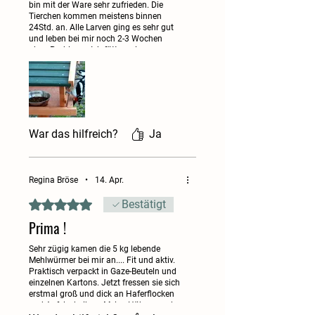
heißer (über 25 °C) oder sehr kalter
bin mit der Ware sehr zufrieden. Die
Tierchen kommen meistens binnen
(unter 0 °C) Wetterphasen
24Std. an. Alle Larven ging es sehr gut
vorübergehend auszusetzen, um die
und leben bei mir noch 2-3 Wochen
Tiere nicht durch den Transport zu
ohne Probleme. Ich füttere sie
Regelmäßig mit Weizenkleie und
gefährden. In solchen Fällen kann
Haferflocken zur Feuchte gebe ich max.
sich die Lieferzeit entsprechend
2x die Woche Gurken Karotten jäh
nachdem und zusätzlich reinige ich die
verlängern.
Behälter 2x wöchentlich. Auch wenn mal
der ein oder andere Käfer zum
Vorschein kommt die Vögel mögen sie.
Hochwertige Proteinquelle
War das hilfreich?
Ja
Jetzt zur Eibildung sind Mehlw. Perfekt
Mehlwürmer (Tenebrio molitor)
liefern hochwertiges Eiweiß und
gesunde Fette – wichtig für
Regina Bröse
•
14. Apr.
Muskelaufbau, Energieversorgung
Mit 5 von 5 Sternen bewertet.
Bestätigt
und Vitalität.
Prima !
Typische Nährwerte (Frischgewicht,
abhängig von Fütterung & Aufzucht):
Sehr zügig kamen die 5 kg lebende
Eiweiß:
ca. 15–20 %
Mehlwürmer bei mir an.... Fit und aktiv.
Praktisch verpackt in Gaze-Beuteln und
Fett:
ca. 10–15 %
einzelnen Kartons. Jetzt fressen sie sich
Natürlich & nachhaltig
erstmal groß und dick an Haferflocken
und Apfelscheiben. Meine Hühner und
Insekten benötigen deutlich weniger