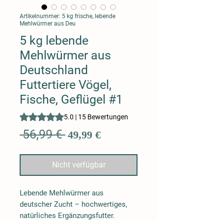
Artikelnummer: 5 kg frische, lebende
Mehlwürmer aus Deu
5 kg lebende
Mehlwürmer aus
Deutschland
Futtertiere Vögel,
Fische, Geflügel #1
Das Rating beträgt 5.0 von fünf Sternen, basierend auf 1
5.0 | 15 Bewertungen
Standardpreis
Sale-
 56,99 € 
49,99 €
Preis
Nicht verfügbar
Lebende Mehlwürmer aus
deutscher Zucht
– hochwertiges,
natürliches Ergänzungsfutter.