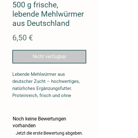
500 g frische,
lebende Mehlwürmer
aus Deutschland
Preis
6,50 €
Nicht verfügbar
Lebende Mehlwürmer aus
deutscher Zucht
– hochwertiges,
natürliches Ergänzungsfutter.
Proteinreich, frisch und ohne
Zusatzstoffe. Ideal für Vögel,
Reptilien, Fische und Kleintiere.
Nachhaltig produziert, zuverlässig
Noch keine Bewertungen
versendet.
vorhanden
Jetzt die erste Bewertung abgeben.